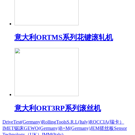
意大利ORTMS系列花键滚轧机
意大利ORT3RP系列滚丝机
DriveTest(Germany)
RollingToolsS.R.L(Italy)
ROCCIA(瑞卡）
IMET锯床
GEWO(Germany)
B+M(Germany)
JEM搓丝板
Sensor
Technology（UK）
IMM(Italy)