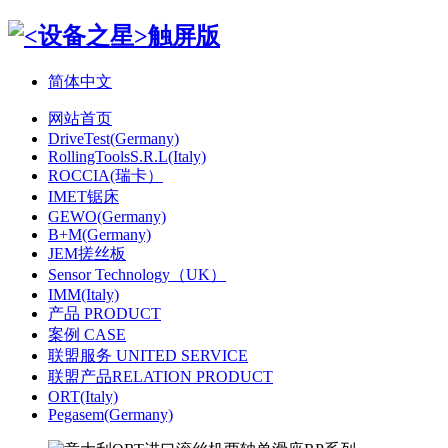
简体中文
网站首页
DriveTest(Germany)
RollingToolsS.R.L(Italy)
ROCCIA(瑞卡）
IMET锯床
GEWO(Germany)
B+M(Germany)
JEM搓丝板
Sensor Technology（UK）
IMM(Italy)
产品 PRODUCT
案例 CASE
联盟服务 UNITED SERVICE
联盟产品RELATION PRODUCT
ORT(Italy)
Pegasem(Germany)