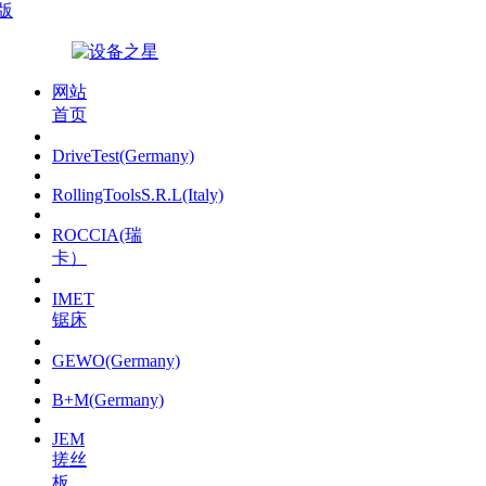
版
网站
首页
DriveTest(Germany)
RollingToolsS.R.L(Italy)
ROCCIA(瑞
卡）
IMET
锯床
GEWO(Germany)
B+M(Germany)
JEM
搓丝
板