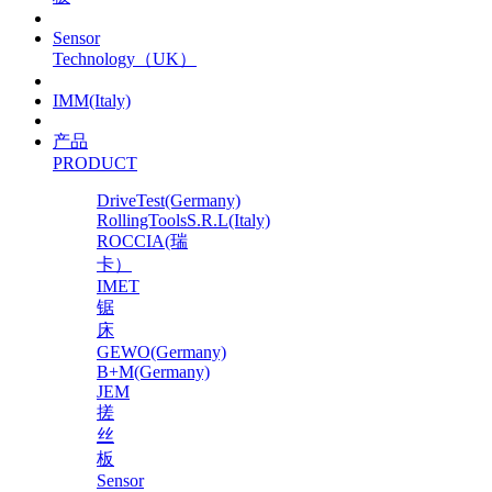
Sensor
Technology（UK）
IMM(Italy)
产品
PRODUCT
DriveTest(Germany)
RollingToolsS.R.L(Italy)
ROCCIA(瑞
卡）
IMET
锯
床
GEWO(Germany)
B+M(Germany)
JEM
搓
丝
板
Sensor