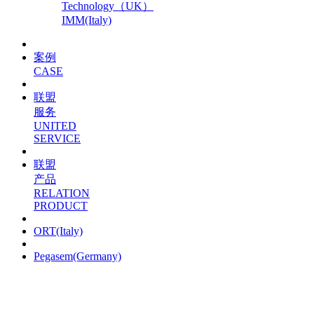
Technology（UK）
IMM(Italy)
案例
CASE
联盟
服务
UNITED
SERVICE
联盟
产品
RELATION
PRODUCT
ORT(Italy)
Pegasem(Germany)