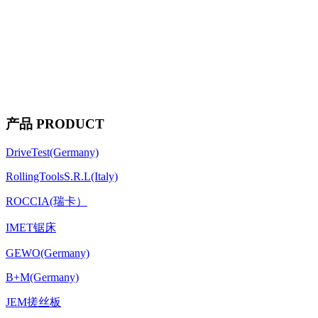
产品 PRODUCT
DriveTest(Germany)
RollingToolsS.R.L(Italy)
ROCCIA(瑞卡）
IMET锯床
GEWO(Germany)
B+M(Germany)
JEM搓丝板