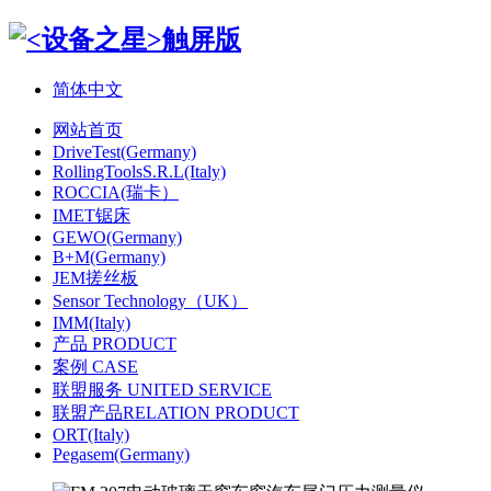
简体中文
网站首页
DriveTest(Germany)
RollingToolsS.R.L(Italy)
ROCCIA(瑞卡）
IMET锯床
GEWO(Germany)
B+M(Germany)
JEM搓丝板
Sensor Technology（UK）
IMM(Italy)
产品 PRODUCT
案例 CASE
联盟服务 UNITED SERVICE
联盟产品RELATION PRODUCT
ORT(Italy)
Pegasem(Germany)