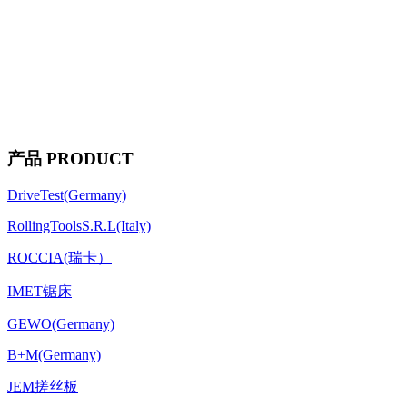
产品 PRODUCT
DriveTest(Germany)
RollingToolsS.R.L(Italy)
ROCCIA(瑞卡）
IMET锯床
GEWO(Germany)
B+M(Germany)
JEM搓丝板