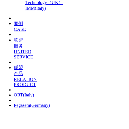
Technology（UK）
IMM(Italy)
案例
CASE
联盟
服务
UNITED
SERVICE
联盟
产品
RELATION
PRODUCT
ORT(Italy)
Pegasem(Germany)