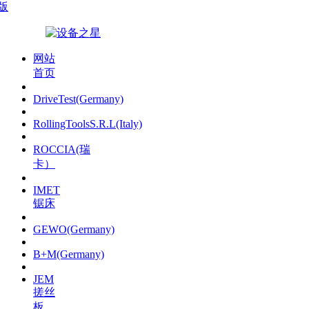
版
网站
首页
DriveTest(Germany)
RollingToolsS.R.L(Italy)
ROCCIA(瑞
卡）
IMET
锯床
GEWO(Germany)
B+M(Germany)
JEM
搓丝
板