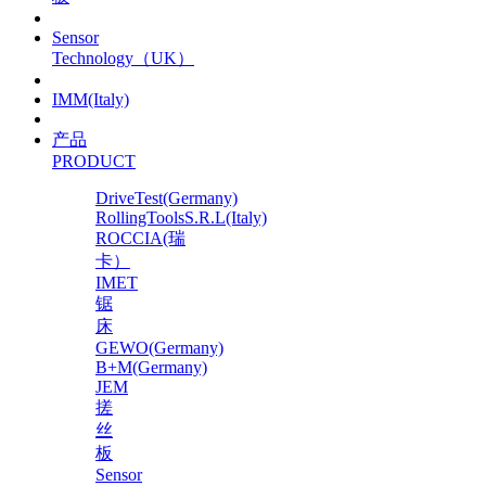
Sensor
Technology（UK）
IMM(Italy)
产品
PRODUCT
DriveTest(Germany)
RollingToolsS.R.L(Italy)
ROCCIA(瑞
卡）
IMET
锯
床
GEWO(Germany)
B+M(Germany)
JEM
搓
丝
板
Sensor