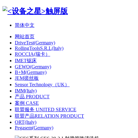
简体中文
网站首页
DriveTest(Germany)
RollingToolsS.R.L(Italy)
ROCCIA(瑞卡）
IMET锯床
GEWO(Germany)
B+M(Germany)
JEM搓丝板
Sensor Technology（UK）
IMM(Italy)
产品 PRODUCT
案例 CASE
联盟服务 UNITED SERVICE
联盟产品RELATION PRODUCT
ORT(Italy)
Pegasem(Germany)