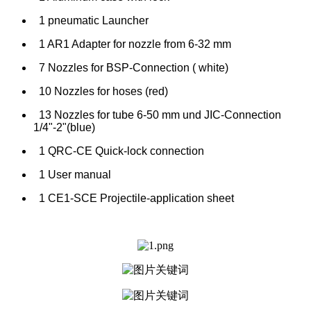
1 pneumatic Launcher
1 AR1 Adapter for nozzle from 6-32 mm
7 Nozzles for BSP-Connection ( white)
10 Nozzles for hoses (red)
13 Nozzles for tube 6-50 mm und JIC-Connection
1/4"-2"(blue)
1 QRC-CE Quick-lock connection
1 User manual
1 CE1-SCE Projectile-application sheet