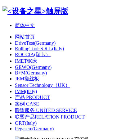
简体中文
网站首页
DriveTest(Germany)
RollingToolsS.R.L(Italy)
ROCCIA(瑞卡）
IMET锯床
GEWO(Germany)
B+M(Germany)
JEM搓丝板
Sensor Technology（UK）
IMM(Italy)
产品 PRODUCT
案例 CASE
联盟服务 UNITED SERVICE
联盟产品RELATION PRODUCT
ORT(Italy)
Pegasem(Germany)