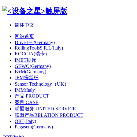
简体中文
网站首页
DriveTest(Germany)
RollingToolsS.R.L(Italy)
ROCCIA(瑞卡）
IMET锯床
GEWO(Germany)
B+M(Germany)
JEM搓丝板
Sensor Technology（UK）
IMM(Italy)
产品 PRODUCT
案例 CASE
联盟服务 UNITED SERVICE
联盟产品RELATION PRODUCT
ORT(Italy)
Pegasem(Germany)