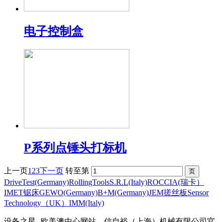
电子控制盒
P系列点锤头打标机
上一页
1
2
3
下一页
转至第
DriveTest(Germany)
RollingToolsS.R.L(Italy)
ROCCIA(瑞卡）
IMET锯床
GEWO(Germany)
B+M(Germany)
JEM搓丝板
Sensor
Technology（UK）
IMM(Italy)
设备之星--欧美澳中心网站、信自裕（上海）机械有限公司官