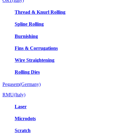
ORT(Italy)
Thread & Knurl Rolling
Spline Rolling
Burnishing
Fins & Corrugations
Wire Straightening
Rolling Dies
Pegasem(Germany)
RMU(Italy)
Laser
Microdots
Scratch