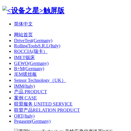
简体中文
网站首页
DriveTest(Germany)
RollingToolsS.R.L(Italy)
ROCCIA(瑞卡）
IMET锯床
GEWO(Germany)
B+M(Germany)
JEM搓丝板
Sensor Technology（UK）
IMM(Italy)
产品 PRODUCT
案例 CASE
联盟服务 UNITED SERVICE
联盟产品RELATION PRODUCT
ORT(Italy)
Pegasem(Germany)