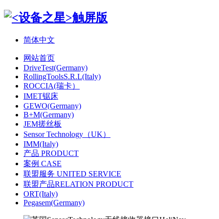
简体中文
网站首页
DriveTest(Germany)
RollingToolsS.R.L(Italy)
ROCCIA(瑞卡）
IMET锯床
GEWO(Germany)
B+M(Germany)
JEM搓丝板
Sensor Technology（UK）
IMM(Italy)
产品 PRODUCT
案例 CASE
联盟服务 UNITED SERVICE
联盟产品RELATION PRODUCT
ORT(Italy)
Pegasem(Germany)