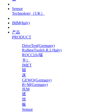
Sensor
Technology（UK）
IMM(Italy)
产品
PRODUCT
DriveTest(Germany)
RollingToolsS.R.L(Italy)
ROCCIA(瑞
卡）
IMET
锯
床
GEWO(Germany)
B+M(Germany)
JEM
搓
丝
板
Sensor