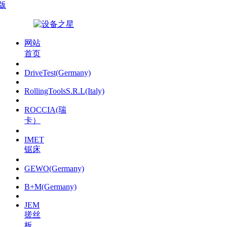
版
网站
首页
DriveTest(Germany)
RollingToolsS.R.L(Italy)
ROCCIA(瑞
卡）
IMET
锯床
GEWO(Germany)
B+M(Germany)
JEM
搓丝
板