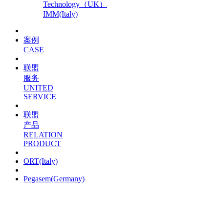
Technology（UK）
IMM(Italy)
案例
CASE
联盟
服务
UNITED
SERVICE
联盟
产品
RELATION
PRODUCT
ORT(Italy)
Pegasem(Germany)