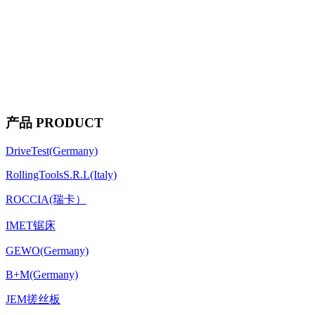
产品 PRODUCT
DriveTest(Germany)
RollingToolsS.R.L(Italy)
ROCCIA(瑞卡）
IMET锯床
GEWO(Germany)
B+M(Germany)
JEM搓丝板