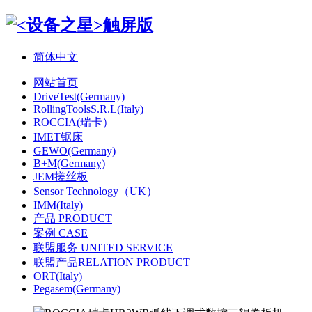
简体中文
网站首页
DriveTest(Germany)
RollingToolsS.R.L(Italy)
ROCCIA(瑞卡）
IMET锯床
GEWO(Germany)
B+M(Germany)
JEM搓丝板
Sensor Technology（UK）
IMM(Italy)
产品 PRODUCT
案例 CASE
联盟服务 UNITED SERVICE
联盟产品RELATION PRODUCT
ORT(Italy)
Pegasem(Germany)