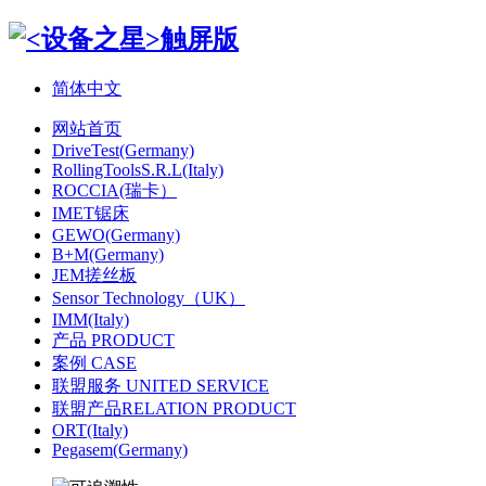
简体中文
网站首页
DriveTest(Germany)
RollingToolsS.R.L(Italy)
ROCCIA(瑞卡）
IMET锯床
GEWO(Germany)
B+M(Germany)
JEM搓丝板
Sensor Technology（UK）
IMM(Italy)
产品 PRODUCT
案例 CASE
联盟服务 UNITED SERVICE
联盟产品RELATION PRODUCT
ORT(Italy)
Pegasem(Germany)