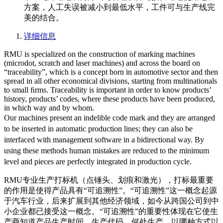
方案，人工失误被减小到最低水平，工件可与生产线完
美的结合。
详细信息
RMU is specialized on the construction of marking machines
(microdot, scratch and laser machines) and across the board on
“traceability”, which is a concept born in automotive sector and then
spread in all other economical divisions, starting from multinationals
to small ﬁrms. Traceability is important in order to know products’
history, products’ codes, where these products have been produced,
in which way and by whom.
Our machines present an indelible code mark and they are arranged
to be inserted in automatic production lines; they can also be
interfaced with management software in a bidirectional way. By
using these methods human mistakes are reduced to the minimum
level and pieces are perfectly integrated in production cycle.
RMU专业生产打标机（点锤头、划痕和激光），打标最重要
的作用是使得产品具有“可追溯性”。“可追溯性”这一概念起源
于汽车行业，后来扩展到其他经济领域，如今从跨国公司到中
小企业都已接受这一概念。“可追溯性”的重要性体现在它使生
产商知道产品生产时间、生产代码、何处生产、以哪种方式以