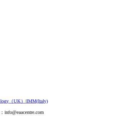
hnology（UK）
|
IMM(Italy)
eaacentre.com