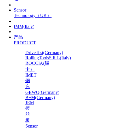
Sensor
Technology（UK）
IMM(Italy)
产品
PRODUCT
DriveTest(Germany)
RollingToolsS.R.L(Italy)
ROCCIA(瑞
卡）
IMET
锯
床
GEWO(Germany)
B+M(Germany)
JEM
搓
丝
板
Sensor