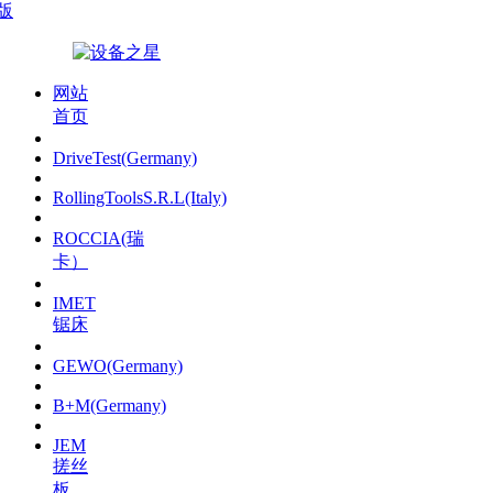
版
网站
首页
DriveTest(Germany)
RollingToolsS.R.L(Italy)
ROCCIA(瑞
卡）
IMET
锯床
GEWO(Germany)
B+M(Germany)
JEM
搓丝
板