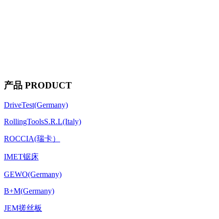
产品 PRODUCT
DriveTest(Germany)
RollingToolsS.R.L(Italy)
ROCCIA(瑞卡）
IMET锯床
GEWO(Germany)
B+M(Germany)
JEM搓丝板