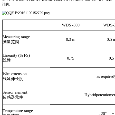
计的。
WDS -300
WDS-5
Measuring range
0,3 m
0,5 
测量范围
Linearity (% FS)
0,75
0,5
线性
Wire extension
as requi
线延伸长度
Sensor element
Hybridpotenti
传感器元件
Temperature range
- 20° ... 