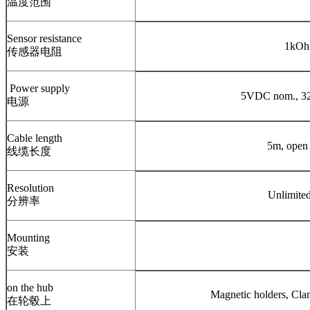
温度范围
Sensor resistance
1kO
传感器电阻
Power supply
5VDC nom., 3
电源
Cable length
5m, open
线缆长度
Resolution
Unlimit
分辨率
Mounting
安装
on the hub
Magnetic holders
在轮毂上