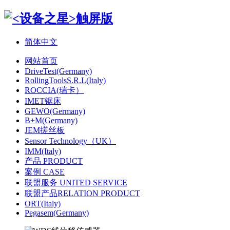
简体中文
网站首页
DriveTest(Germany)
RollingToolsS.R.L(Italy)
ROCCIA(瑞卡）
IMET锯床
GEWO(Germany)
B+M(Germany)
JEM搓丝板
Sensor Technology（UK）
IMM(Italy)
产品 PRODUCT
案例 CASE
联盟服务 UNITED SERVICE
联盟产品RELATION PRODUCT
ORT(Italy)
Pegasem(Germany)