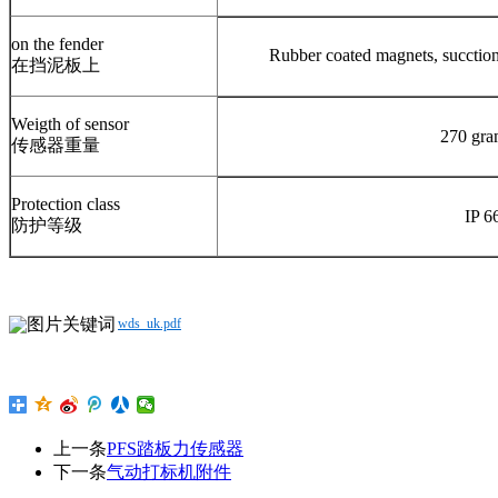
on the fender
Rubber coated magnets, s
在挡泥板上
Weigth of sensor
270 gr
传感器重量
Protection class
IP 6
防护等级
wds_uk.pdf
上一条
PFS踏板力传感器
下一条
气动打标机附件