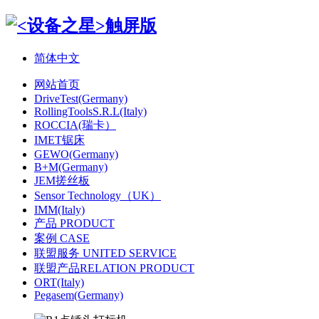
简体中文
网站首页
DriveTest(Germany)
RollingToolsS.R.L(Italy)
ROCCIA(瑞卡）
IMET锯床
GEWO(Germany)
B+M(Germany)
JEM搓丝板
Sensor Technology（UK）
IMM(Italy)
产品 PRODUCT
案例 CASE
联盟服务 UNITED SERVICE
联盟产品RELATION PRODUCT
ORT(Italy)
Pegasem(Germany)