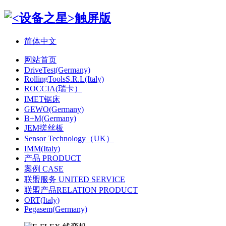
简体中文
网站首页
DriveTest(Germany)
RollingToolsS.R.L(Italy)
ROCCIA(瑞卡）
IMET锯床
GEWO(Germany)
B+M(Germany)
JEM搓丝板
Sensor Technology（UK）
IMM(Italy)
产品 PRODUCT
案例 CASE
联盟服务 UNITED SERVICE
联盟产品RELATION PRODUCT
ORT(Italy)
Pegasem(Germany)