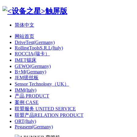
简体中文
网站首页
DriveTest(Germany)
RollingToolsS.R.L(Italy)
ROCCIA(瑞卡）
IMET锯床
GEWO(Germany)
B+M(Germany)
JEM搓丝板
Sensor Technology（UK）
IMM(Italy)
产品 PRODUCT
案例 CASE
联盟服务 UNITED SERVICE
联盟产品RELATION PRODUCT
ORT(Italy)
Pegasem(Germany)