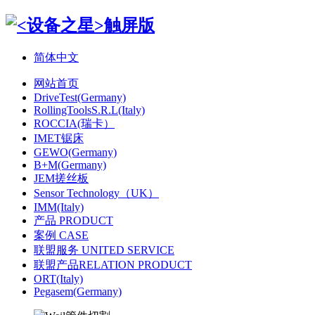
简体中文
网站首页
DriveTest(Germany)
RollingToolsS.R.L(Italy)
ROCCIA(瑞卡）
IMET锯床
GEWO(Germany)
B+M(Germany)
JEM搓丝板
Sensor Technology（UK）
IMM(Italy)
产品 PRODUCT
案例 CASE
联盟服务 UNITED SERVICE
联盟产品RELATION PRODUCT
ORT(Italy)
Pegasem(Germany)