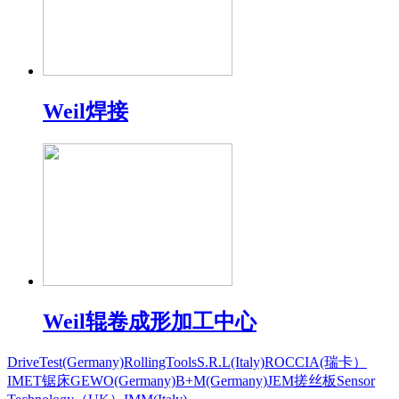
Weil焊接
Weil辊卷成形加工中心
DriveTest(Germany)
RollingToolsS.R.L(Italy)
ROCCIA(瑞卡）
IMET锯床
GEWO(Germany)
B+M(Germany)
JEM搓丝板
Sensor