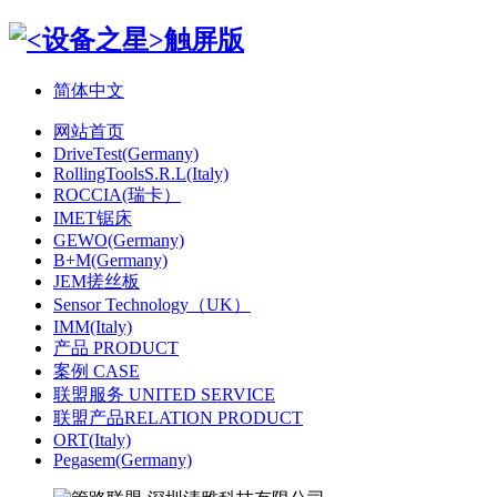
简体中文
网站首页
DriveTest(Germany)
RollingToolsS.R.L(Italy)
ROCCIA(瑞卡）
IMET锯床
GEWO(Germany)
B+M(Germany)
JEM搓丝板
Sensor Technology（UK）
IMM(Italy)
产品 PRODUCT
案例 CASE
联盟服务 UNITED SERVICE
联盟产品RELATION PRODUCT
ORT(Italy)
Pegasem(Germany)