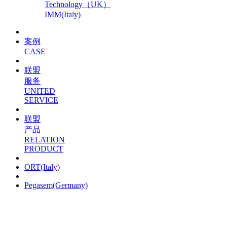
Technology（UK）
IMM(Italy)
案例
CASE
联盟
服务
UNITED
SERVICE
联盟
产品
RELATION
PRODUCT
ORT(Italy)
Pegasem(Germany)