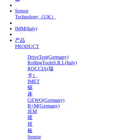
Sensor
Technology（UK）
IMM(Italy)
产品
PRODUCT
DriveTest(Germany)
RollingToolsS.R.L(Italy)
ROCCIA(瑞
卡）
IMET
锯
床
GEWO(Germany)
B+M(Germany)
JEM
搓
丝
板
Sensor