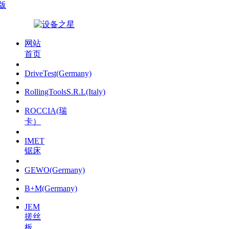
版
网站
首页
DriveTest(Germany)
RollingToolsS.R.L(Italy)
ROCCIA(瑞
卡）
IMET
锯床
GEWO(Germany)
B+M(Germany)
JEM
搓丝
板