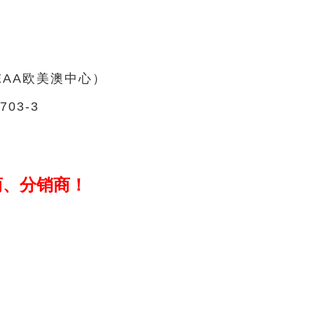
EAA
欧美澳中心
）
03-3
商、分销商！