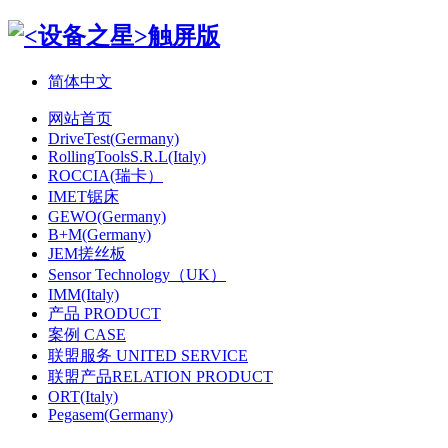
简体中文
网站首页
DriveTest(Germany)
RollingToolsS.R.L(Italy)
ROCCIA(瑞卡）
IMET锯床
GEWO(Germany)
B+M(Germany)
JEM搓丝板
Sensor Technology（UK）
IMM(Italy)
产品 PRODUCT
案例 CASE
联盟服务 UNITED SERVICE
联盟产品RELATION PRODUCT
ORT(Italy)
Pegasem(Germany)