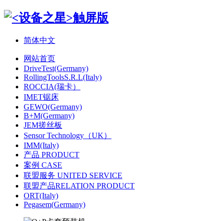
简体中文
网站首页
DriveTest(Germany)
RollingToolsS.R.L(Italy)
ROCCIA(瑞卡）
IMET锯床
GEWO(Germany)
B+M(Germany)
JEM搓丝板
Sensor Technology（UK）
IMM(Italy)
产品 PRODUCT
案例 CASE
联盟服务 UNITED SERVICE
联盟产品RELATION PRODUCT
ORT(Italy)
Pegasem(Germany)